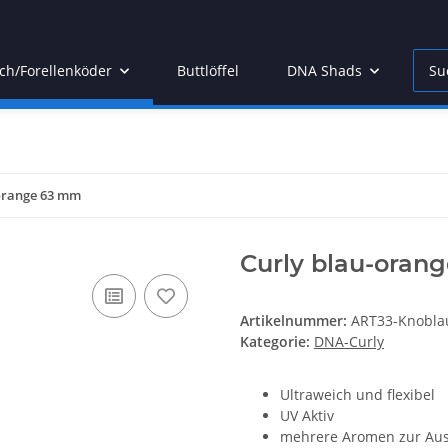
ch/Forellenköder
Buttlöffel
DNA Shads
DN
orange 63 mm
Curly blau-oran
Artikelnummer:
ART33-Knobla
Kategorie:
DNA-Curly
Ultraweich und flexibel
UV Aktiv
mehrere Aromen zur Au