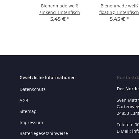
Bienenmade weiß
Bienenmade weiß
sinkend Tintenfisch
floating Tintenfisch
5,45 €
*
5,45 €
*
Gesetzliche Informationen
Kontaktd
Der Norde
Datenschutz
Sven Matt
AGB
Gartenweg
Sitemap
24850 Lür
Impressum
Telefon: 0
E-Mail: in
Batteriegesetzhinweise