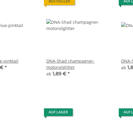
BESTSELLER
AUF 
-pinktail
DNA-Shad champagner-
DNA-S
motoroilglitter
 €
*
ab
1,
ab
1,89 €
*
AUF LAGER
AUF 