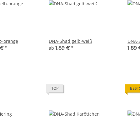
b-orange
DNA-Shad gelb-weiß
DNA-S
 €
*
ab
1,89 €
*
1,89 
TOP
BEST