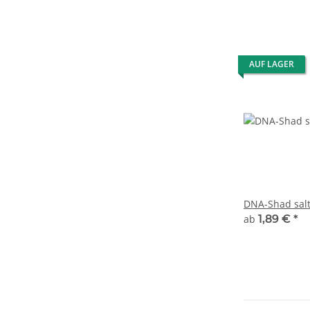
AUF LAGER
DNA-Shad sal
ab
1,89 €
*