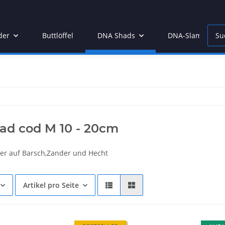
der
Buttlöffel
DNA Shads
DNA-Slamjam
ad cod M 10 - 20cm
ler auf Barsch,Zander und Hecht
Artikel pro Seite