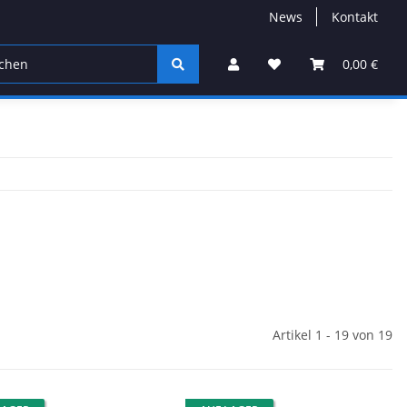
News
Kontakt
Farbe des Monats
Jigköpfe
UL-Spinnruten
0,00 €
Artikel 1 - 19 von 19