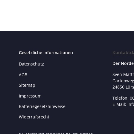
Gesetzliche Informationen
Kontaktd
Der Norde
Datenschutz
Sven Matt
AGB
Gartenweg
Sitemap
24850 Lür
Impressum
Telefon: 0
E-Mail: in
Batteriegesetzhinweise
Widerrufsrecht
* Alle Preise inkl. gesetzlicher USt., zzgl.
Versand