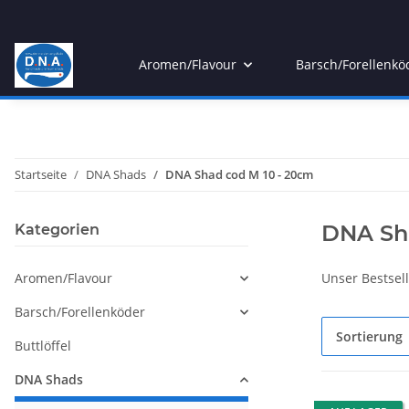
Aromen/Flavour
Barsch/Forellenkö
Startseite
DNA Shads
DNA Shad cod M 10 - 20cm
DNA Sh
Kategorien
Aromen/Flavour
Unser Bestsel
Barsch/Forellenköder
Sortierung
Buttlöffel
DNA Shads