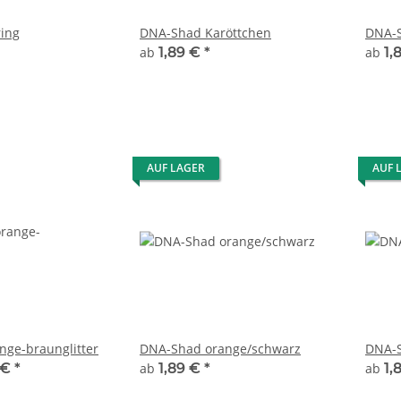
ing
DNA-Shad Karöttchen
DNA-S
ab
1,89 €
*
ab
1,
AUF LAGER
AUF 
ge-braunglitter
DNA-Shad orange/schwarz
DNA-S
 €
*
ab
1,89 €
*
ab
1,