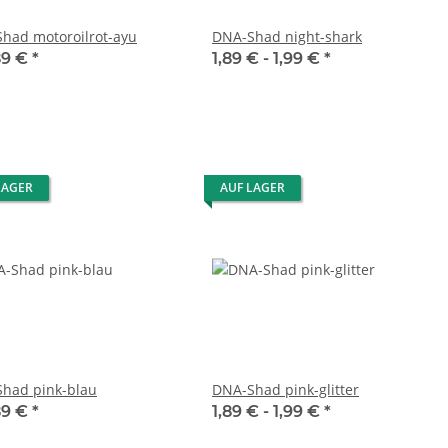
had motoroilrot-ayu
DNA-Shad night-shark
89 €
*
1,89 € -
1,99 €
*
LAGER
AUF LAGER
had pink-blau
DNA-Shad pink-glitter
89 €
*
1,89 € -
1,99 €
*