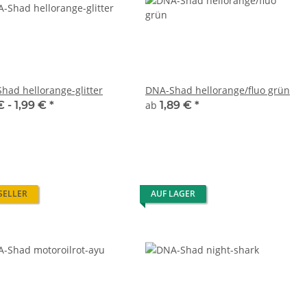
had hellorange-glitter
DNA-Shad hellorange/fluo grün
€ -
1,99 €
*
ab
1,89 €
*
SELLER
AUF LAGER