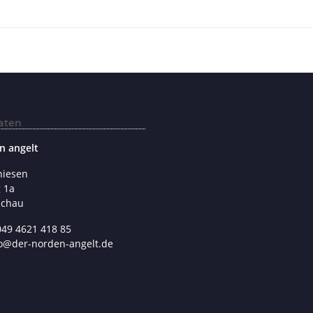
aten
n angelt
hiesen
 1a
schau
049 4621 418 85
fo@der-norden-angelt.de