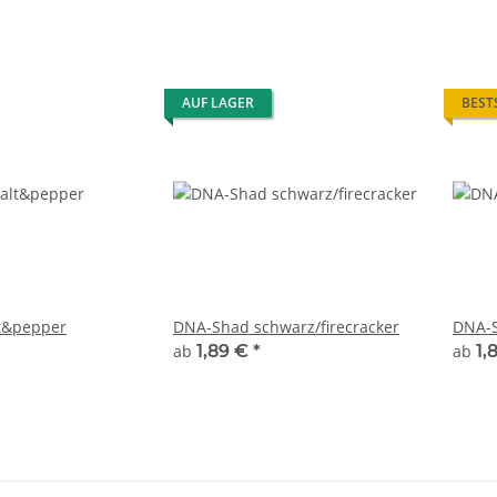
AUF LAGER
BEST
t&pepper
DNA-Shad schwarz/firecracker
DNA-
ab
1,89 €
*
ab
1,