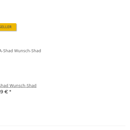
SELLER
Shad Wunsch-Shad
89 €
*