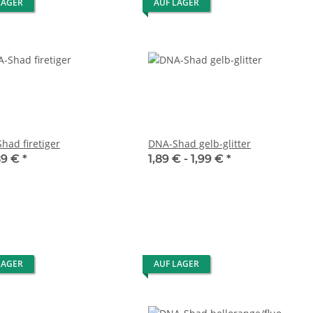
LAGER
AUF LAGER
had firetiger
DNA-Shad gelb-glitter
89 €
*
1,89 € -
1,99 €
*
LAGER
AUF LAGER