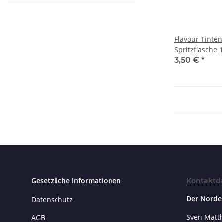
Flavour Tinten
Spritzflasche 
3,50 €
*
Gesetzliche Informationen
Kontaktd
Der Norde
Datenschutz
Sven Matt
AGB