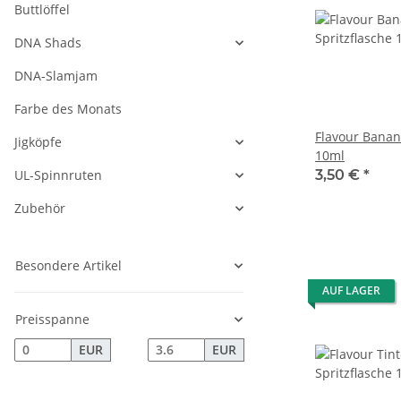
Buttlöffel
DNA Shads
DNA-Slamjam
Farbe des Monats
Flavour Banane
Jigköpfe
10ml
UL-Spinnruten
3,50 €
*
Zubehör
Besondere Artikel
AUF LAGER
Preisspanne
EUR
EUR