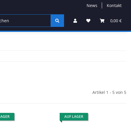
News
Kontakt
Farbe des Monats
Jigköpfe
UL-Spinnruten
0,00 €
Artikel 1 - 5 von 5
LAGER
AUF LAGER