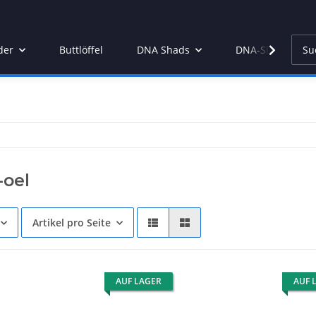
der
Buttlöffel
DNA Shads
DNA-Slamjam
-oel
Artikel pro Seite
AUF LAGER
AUF 