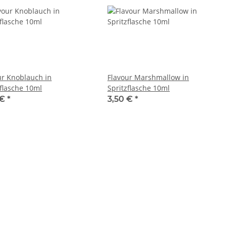
ur Knoblauch in
Flavour Marshmallow in
zflasche 10ml
Spritzflasche 10ml
 €
*
3,50 €
*