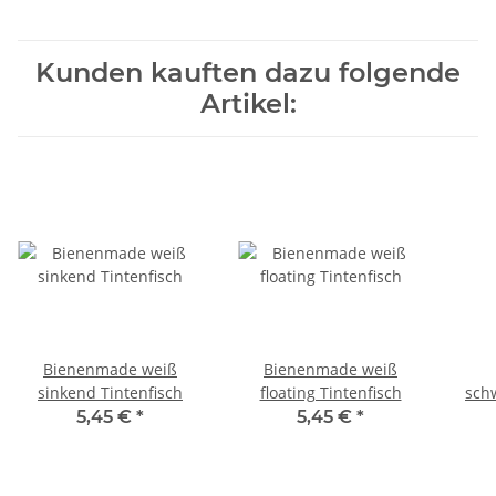
Kunden kauften dazu folgende
Artikel:
Bienenmade weiß
Bienenmade weiß
sinkend Tintenfisch
floating Tintenfisch
sch
5,45 €
*
5,45 €
*