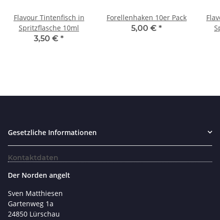
Flavour Tintenfisch in
Forellenhaken 10er Pack
Fla
Spritzflasche 10ml
S
5,00 €
*
3,50 €
*
Gesetzliche Informationen
Kontaktdaten
Der Norden angelt
Sven Matthiesen
Gartenweg 1a
24850 Lürschau