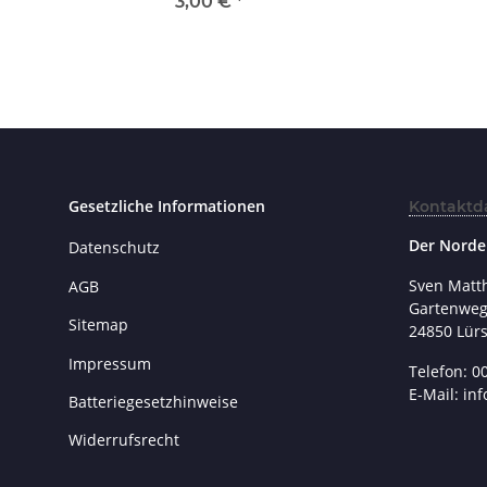
3,00 €
*
Gesetzliche Informationen
Kontaktd
Der Norde
Datenschutz
Sven Matt
AGB
Gartenweg
Sitemap
24850 Lür
Impressum
Telefon: 0
E-Mail: in
Batteriegesetzhinweise
Widerrufsrecht