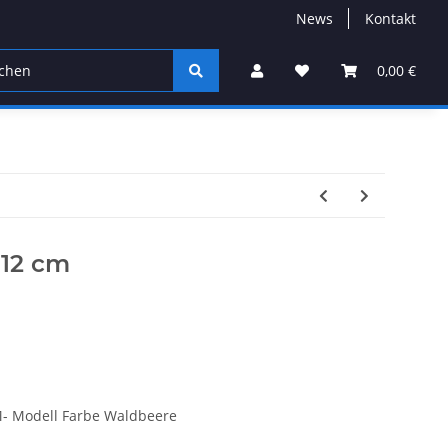
News
Kontakt
Farbe des Monats
Jigköpfe
UL-Spinnruten
0,00 €
 12 cm
- Modell Farbe Waldbeere