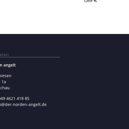
1,89 €
*
aten
n angelt
hiesen
 1a
schau
049 4621 418 85
fo@der-norden-angelt.de