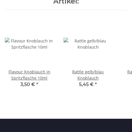
Artikel:
Flavour Knoblauch in
Rattle gelb/blau
Ra
Spritzflasche 10ml
Knoblauch
3,50 €
*
5,45 €
*