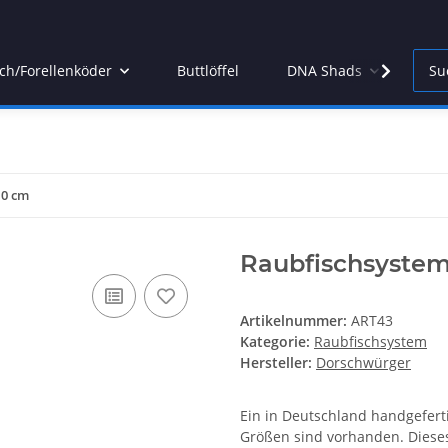
ch/Forellenköder
Buttlöffel
DNA Shads
DN
10 cm
Raubfischsystem
Artikelnummer:
ART43
Kategorie:
Raubfischsystem
Hersteller:
Dorschwürger
Ein in Deutschland handgefert
Größen sind vorhanden. Dieses