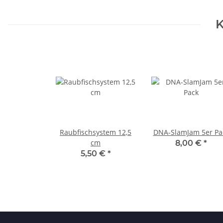
K
Raubfischsystem 12,5
DNA-SlamJam 5er Pa
cm
8,00 €
*
5,50 €
*