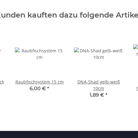
unden kauften dazu folgende Artike
ck
Raubfischsystem 15 cm
DNA-Shad gelb-weiß
10cm
6,00 €
*
1,89 €
*