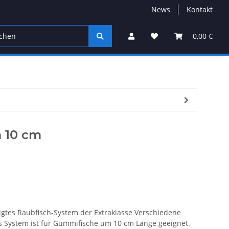
News
Kontakt
A-Slamjam
Farbe des Monats
Jigköpfe
0,00 €
UL-Sp
 10 cm
igtes Raubfisch-System der Extraklasse Verschiedene
 System ist für Gummifische um 10 cm Länge geeignet.