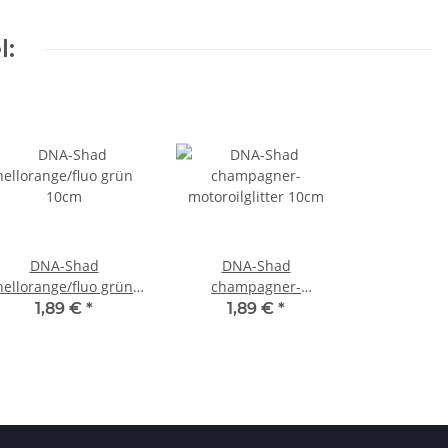
l:
DNA-Shad
DNA-Shad
hellorange/fluo grün
champagner-
10cm
motoroilglitter 10cm
1,89 €
*
1,89 €
*