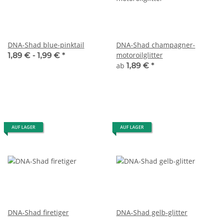
DNA-Shad blue-pinktail
DNA-Shad champagner-
motoroilglitter
1,89 € -
1,99 €
*
ab
1,89 €
*
AUF LAGER
AUF LAGER
DNA-Shad firetiger
DNA-Shad gelb-glitter