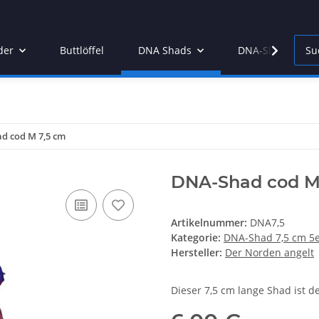
der
Buttlöffel
DNA Shads
DNA-Slamjam
d cod M 7,5 cm
DNA-Shad cod M
Artikelnummer:
DNA7,5
Kategorie:
DNA-Shad 7,5 cm 5e
Hersteller:
Der Norden angelt
Dieser 7,5 cm lange Shad ist d