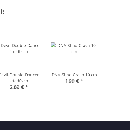
l:
Devil-Double-Dancer
DNA-Shad Crash 10 cm
Friedfisch
1,99 €
*
2,89 €
*