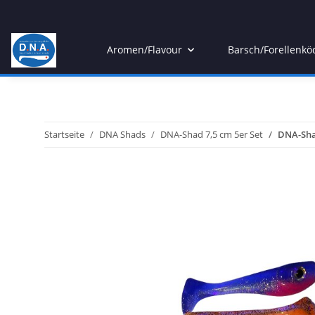
Aromen/Flavour
Barsch/Forellenkö
Startseite
DNA Shads
DNA-Shad 7,5 cm 5er Set
DNA-Sha