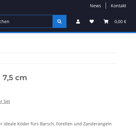
News
Kontakt
Farbe des Monats
Jigköpfe
UL-Spinnruten
0,00 €
 7,5 cm
r Set
er ideale Köder fürs Barsch, Forellen und Zanderangeln