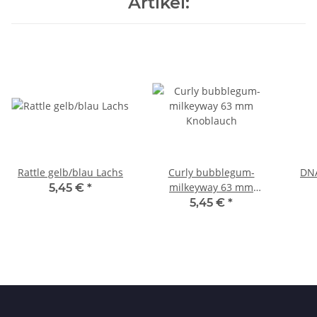
Artikel:
Rattle gelb/blau Lachs
Curly bubblegum-
DNA
milkeyway 63 mm
5,45 €
*
Knoblauch
5,45 €
*